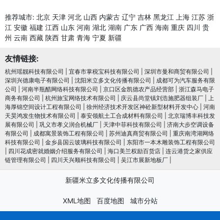
推荐城市:
北京
天津
河北
山西
内蒙古
辽宁
吉林
黑龙江
上海
江苏
浙
江
安徽
福建
江西
山东
河南
湖北
湖南
广东
广西
海南
重庆
四川
贵
州
云南
西藏
陕西
甘肃
青海
宁夏
新疆
友情链接:
杭州瑶靓科技有限公司
|
宜春市掌税宝科技有限公司
|
深圳市曼和商贸有限公司
|
深圳兴德康电子有限公司
|
沈阳米立多文化传播有限公司
|
成都可为汽车服务有限
公司
|
河南半瓶醋网络科技有限公司
|
京口区金凯德农产品经营部
|
浙江森马电子
商务有限公司
|
杭州旅宝网络技术有限公司
|
庆云县尚堂镇刘浩施肥器组装厂
|
上
海厚锦空间设计工程有限公司
|
徐州经济技术开发区神砼新型材料开发中心
|
河南
天昊鸿发生物技术有限公司
|
泰安领航土工合成材料有限公司
|
北京瑞博丰科技发
展有限公司
|
巩义市孝义润合机械厂
|
天津中菲科技有限公司
|
济南大步空调设备
有限公司
|
成都寓景装饰工程有限公司
|
苏州迪真商贸有限公司
|
重庆南湾湖网络
科技有限公司
|
金乡县国云玻璃科技有限公司
|
东阳市一本木雕装饰工程有限公司
|
四川花成密就婚姻介绍服务有限公司
|
海口美兰权励百货店
|
连云港货之家供应
链管理有限公司
|
四川天兴顺科技有限公司
|
吴江市展新地板厂
|
新疆米立多文化传播有限公司
XML地图
百度地图
城市分站