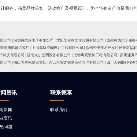
设计服务，涵盖品牌策划、活动推广及视觉设计。为企业创造价值是我们
限公司
|
深圳兴德康电子有限公司
|
沈阳米立多文化传播有限公司
|
成都可为汽车服务
刘浩施肥器组装厂
|
上海厚锦空间设计工程有限公司
|
徐州经济技术开发区神砼新型材
菲科技有限公司
|
济南大步空调设备有限公司
|
成都寓景装饰工程有限公司
|
苏州迪真
限公司
|
海口美兰权励百货店
|
连云港货之家供应链管理有限公司
|
四川天兴顺科技有
新闻资讯
联系德泰
司新闻
联系我们
业资讯
见问题