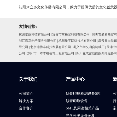
沈阳米立多文化传播有限公司，致力于提供优质的文化创意
友情链接:
杭州瑶靓科技有限公司
|
宜春市掌税宝科技有限公司
|
深圳市曼和商贸有
浙江森马电子商务有限公司
|
杭州旅宝网络技术有限公司
|
庆云县尚堂镇
限公司
|
北京瑞博丰科技发展有限公司
|
巩义市孝义润合机械厂
|
天津中
公司
|
东阳市一本木雕装饰工程有限公司
|
四川花成密就婚姻介绍服务有
关于我们
产品中心
公司简介
锡膏印刷检测设备SPI
公
解决方案
锡膏印刷设备
行
合作客户
SMT及周边相关产品
常
光学检测设备AOI