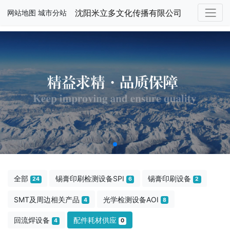
沈阳米立多文化传播有限公司
网站地图
城市分站
全部
锡膏印刷检测设备SPI
锡膏印刷设备
24
6
2
SMT及周边相关产品
光学检测设备AOI
4
8
回流焊设备
配件耗材供应
4
0