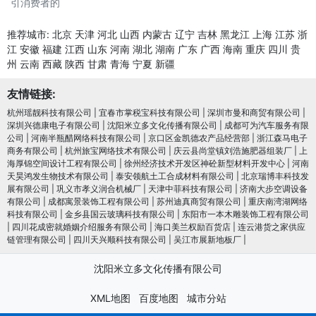
引消费者的
推荐城市:
北京
天津
河北
山西
内蒙古
辽宁
吉林
黑龙江
上海
江苏
浙
江
安徽
福建
江西
山东
河南
湖北
湖南
广东
广西
海南
重庆
四川
贵
州
云南
西藏
陕西
甘肃
青海
宁夏
新疆
友情链接:
杭州瑶靓科技有限公司
|
宜春市掌税宝科技有限公司
|
深圳市曼和商贸有限公司
|
深圳兴德康电子有限公司
|
沈阳米立多文化传播有限公司
|
成都可为汽车服务有限
公司
|
河南半瓶醋网络科技有限公司
|
京口区金凯德农产品经营部
|
浙江森马电子
商务有限公司
|
杭州旅宝网络技术有限公司
|
庆云县尚堂镇刘浩施肥器组装厂
|
上
海厚锦空间设计工程有限公司
|
徐州经济技术开发区神砼新型材料开发中心
|
河南
天昊鸿发生物技术有限公司
|
泰安领航土工合成材料有限公司
|
北京瑞博丰科技发
展有限公司
|
巩义市孝义润合机械厂
|
天津中菲科技有限公司
|
济南大步空调设备
有限公司
|
成都寓景装饰工程有限公司
|
苏州迪真商贸有限公司
|
重庆南湾湖网络
科技有限公司
|
金乡县国云玻璃科技有限公司
|
东阳市一本木雕装饰工程有限公司
|
四川花成密就婚姻介绍服务有限公司
|
海口美兰权励百货店
|
连云港货之家供应
链管理有限公司
|
四川天兴顺科技有限公司
|
吴江市展新地板厂
|
沈阳米立多文化传播有限公司
XML地图
百度地图
城市分站