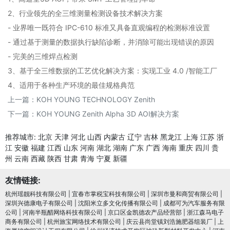
2、行业领先的全三维测量检测设备技术解决方案
- 业界唯一既符合 IPC-610 标准又具备直观编程的检测标准设置
- 通过基于测量的数据执行缺陷诊断，并消除可能出现错误的原因
- 完美的三维焊点检测
3、基于全三维数据的工艺优化解决方案：实现工业 4.0 /智能工厂
4、适用于各种生产环境的最佳规格典范
上一篇：
KOH YOUNG TECHNOLOGY Zenith
下一篇：
KOH YOUNG Zenith Alpha 3D AOI解决方案
推荐城市:
北京
天津
河北
山西
内蒙古
辽宁
吉林
黑龙江
上海
江苏
浙
江
安徽
福建
江西
山东
河南
湖北
湖南
广东
广西
海南
重庆
四川
贵
州
云南
西藏
陕西
甘肃
青海
宁夏
新疆
友情链接:
杭州瑶靓科技有限公司
|
宜春市掌税宝科技有限公司
|
深圳市曼和商贸有限公司
|
深圳兴德康电子有限公司
|
沈阳米立多文化传播有限公司
|
成都可为汽车服务有限
公司
|
河南半瓶醋网络科技有限公司
|
京口区金凯德农产品经营部
|
浙江森马电子
商务有限公司
|
杭州旅宝网络技术有限公司
|
庆云县尚堂镇刘浩施肥器组装厂
|
上