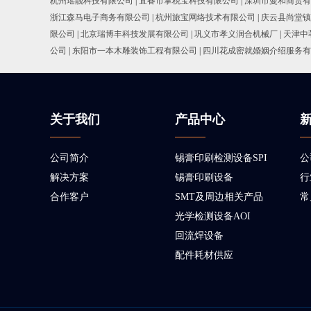
杭州瑶靓科技有限公司
|
宜春市掌税宝科技有限公司
|
深圳市曼和商贸有
浙江森马电子商务有限公司
|
杭州旅宝网络技术有限公司
|
庆云县尚堂镇
限公司
|
北京瑞博丰科技发展有限公司
|
巩义市孝义润合机械厂
|
天津中
公司
|
东阳市一本木雕装饰工程有限公司
|
四川花成密就婚姻介绍服务有
关于我们
产品中心
公司简介
锡膏印刷检测设备SPI
公
解决方案
锡膏印刷设备
行
合作客户
SMT及周边相关产品
常
光学检测设备AOI
回流焊设备
配件耗材供应