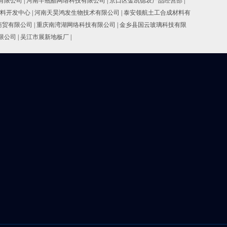
有限公司
|
河南半瓶醋网络科技有限公司
|
京口区金凯德农产品经营部
|
料开发中心
|
河南天昊鸿发生物技术有限公司
|
泰安领航土工合成材料有
商贸有限公司
|
重庆南湾湖网络科技有限公司
|
金乡县国云玻璃科技有限
限公司
|
吴江市展新地板厂
|