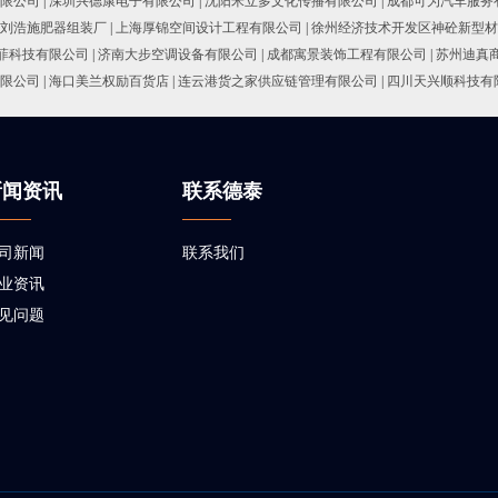
限公司
|
深圳兴德康电子有限公司
|
沈阳米立多文化传播有限公司
|
成都可为汽车服务
刘浩施肥器组装厂
|
上海厚锦空间设计工程有限公司
|
徐州经济技术开发区神砼新型材
菲科技有限公司
|
济南大步空调设备有限公司
|
成都寓景装饰工程有限公司
|
苏州迪真
限公司
|
海口美兰权励百货店
|
连云港货之家供应链管理有限公司
|
四川天兴顺科技有
新闻资讯
联系德泰
司新闻
联系我们
业资讯
见问题